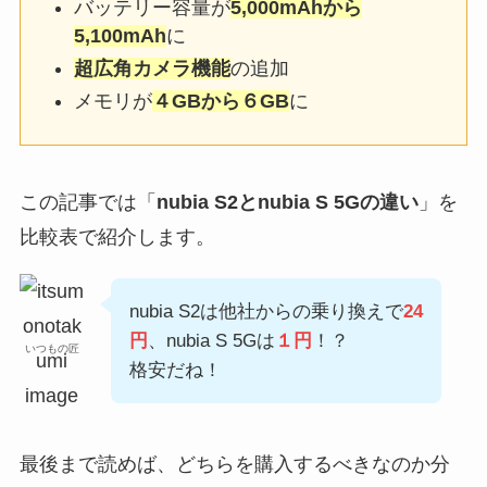
バッテリー容量が
5,000mAhから
5,100mAh
に
超広角カメラ機能
の追加
メモリが
４GBから６GB
に
この記事では「
nubia S2とnubia S 5Gの違い
」を
比較表で紹介します。
nubia S2は他社からの乗り換えで
24
円
、nubia S 5Gは
１円
！？
いつもの匠
格安だね！
最後まで読めば、どちらを購入するべきなのか分