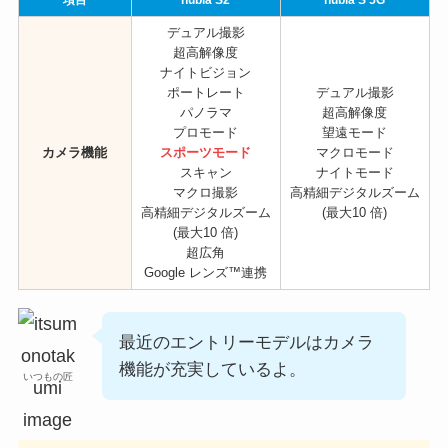
項目
nubia S2
nubia S 5G
デュアル撮影
超高解像度
ナイトビジョン
ポートレート
デュアル撮影
パノラマ
超高解像度
プロモード
望遠モード
カメラ機能
スポーツモード
マクロモード
スキャン
ナイトモード
マクロ撮影
高精細デジタルズーム
高精細デジタルズーム
(最大10 倍)
(最大10 倍)
超広角
Google レンズ™連携
最近のエントリーモデルはカメラ
機能が充実しているよ。
いつもの匠