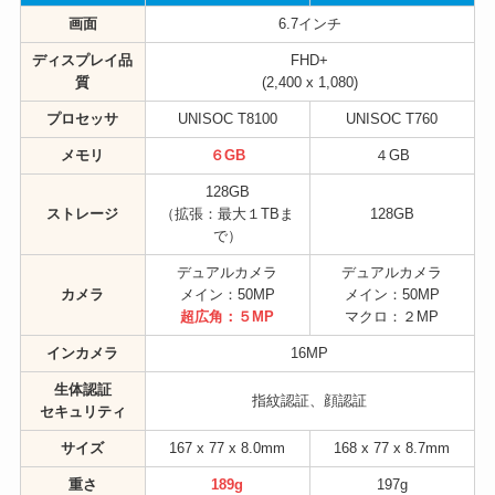
画面
6.7インチ
ディスプレイ品
FHD+
質
(2,400 x 1,080)
プロセッサ
UNISOC T8100
UNISOC T760
メモリ
６GB
４GB
128GB
ストレージ
（拡張：最大１TBま
128GB
で）
デュアルカメラ
デュアルカメラ
カメラ
メイン：50MP
メイン：50MP
超広角：５MP
マクロ：２MP
インカメラ
16MP
生体認証
指紋認証、顔認証
セキュリティ
サイズ
167 x 77 x 8.0mm
168 x 77 x 8.7mm
重さ
189g
197g