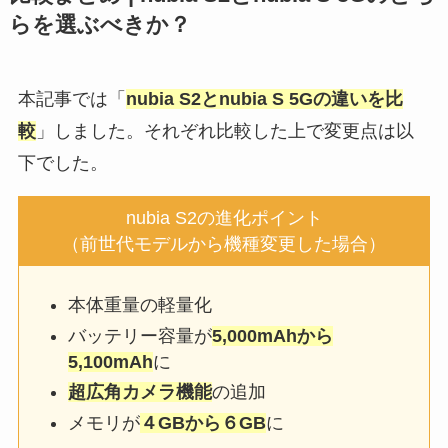
らを選ぶべきか？
本記事では「
nubia S2とnubia S 5Gの違いを比
較
」しました。それぞれ比較した上で変更点は以
下でした。
nubia S2の進化ポイント
（前世代モデルから機種変更した場合）
本体重量の軽量化
バッテリー容量が
5,000mAhから
5,100mAh
に
超広角カメラ機能
の追加
メモリが
４GBから６GB
に