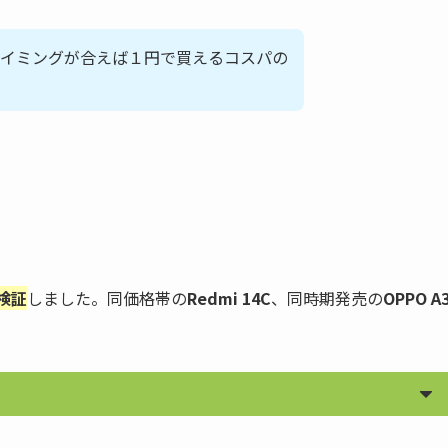
も、タイミングが合えば１円で買えるコスパの
を検証
しました。同価格帯の
Redmi 14C
、同時期発売の
OPPO A