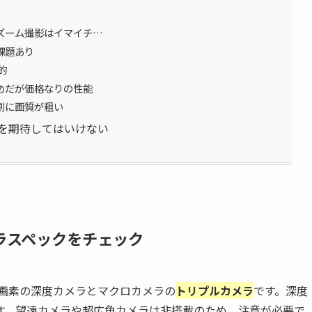
、ズーム撮影はイマイチ…
課題あり
的
るめだが価格なりの性能
割に画質が粗い
性能を期待してはいけない
カメラスペックをチェック
200万画素の深度カメラとマクロカメラの
トリプルカメラ
です。深度
す。望遠カメラや超広角カメラは非搭載のため、注意が必要で