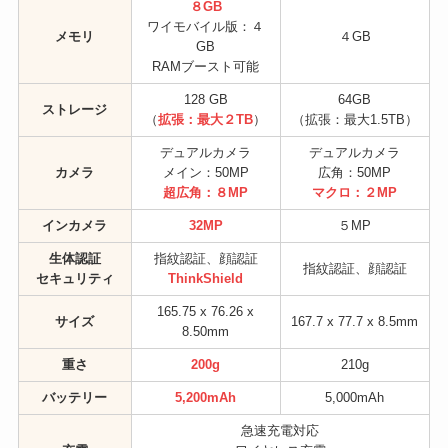
８GB
ワイモバイル版：４
メモリ
４GB
GB
RAMブースト可能
128 GB
64GB
ストレージ
（
拡張：最大２TB
）
（拡張：最大1.5TB）
デュアルカメラ
デュアルカメラ
カメラ
メイン：50MP
広角：50MP
超広角：８MP
マクロ：２MP
インカメラ
32MP
５MP
生体認証
指紋認証、顔認証
指紋認証、顔認証
セキュリティ
ThinkShield
165.75 x 76.26 x
サイズ
167.7 x 77.7 x 8.5mm
8.50mm
重さ
200g
210g
バッテリー
5,200mAh
5,000mAh
急速充電対応