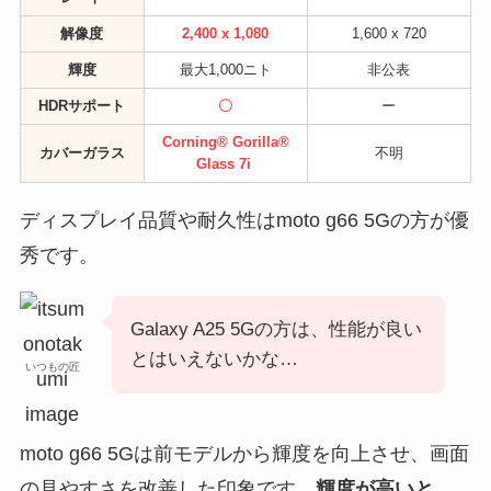
解像度
2,400 x 1,080
1,600
x 720
輝度
最大1,000ニト
非公表
HDRサポート
〇
ー
Corning® Gorilla®
カバーガラス
不明
Glass 7i
ディスプレイ品質や耐久性はmoto g66 5Gの方が優
秀です。
Galaxy A25 5Gの方は、性能が良い
とはいえないかな…
いつもの匠
moto g66 5Gは前モデルから輝度を向上させ、画面
の見やすさを改善した印象です。
輝度が高いと、