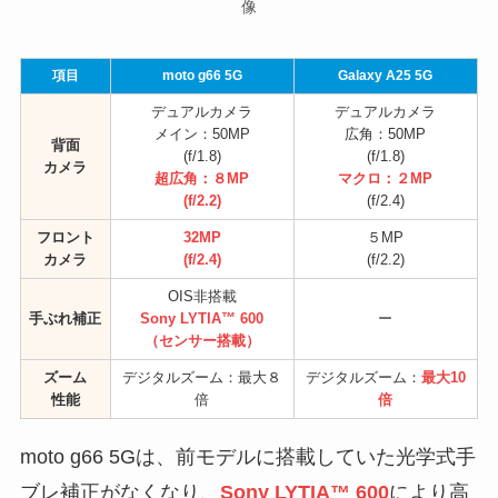
像
項目
moto g66 5G
Galaxy A25 5G
デュアルカメラ
デュアルカメラ
メイン：50MP
広角：50MP
背面
(f/1.8)
(f/1.8)
カメラ
超広角：８MP
マクロ：２MP
(f/2.2)
(f/2.4)
フロント
32MP
５MP
カメラ
(f/2.4)
(f/2.2)
OIS非搭載
手ぶれ補正
Sony LYTIA™ 600
ー
（センサー搭載）
ズーム
デジタルズーム：最大８
デジタルズーム：
最大10
性能
倍
倍
moto g66 5Gは、前モデルに搭載していた光学式手
ブレ補正がなくなり、
Sony LYTIA™ 600
により高