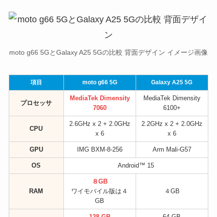
moto g66 5GとGalaxy A25 5Gの比較 背面デザイン イメージ画像
項目
moto g66 5G
Galaxy A25 5G
MediaTek Dimensity
MediaTek Dimensity
プロセッサ
7060
6100+
2.6GHz x 2 + 2.0GHz
2.2GHz x 2 + 2.0GHz
CPU
x 6
x 6
GPU
IMG BXM-8-256
Arm Mali-G57
OS
Android™ 15
８GB
RAM
ワイモバイル版は４
４GB
GB
128 GB
64 GB