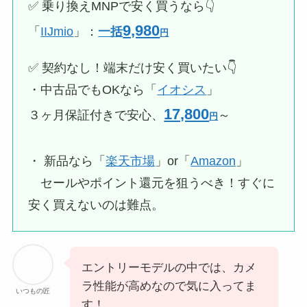
✅️ 乗り換えMNPで安く買うなら👇️
9,980
「
IIJmio
」：
一括
円
✅️ 契約なし！端末だけ安く買いたい👇️
・中古品でもOKなら「
イオシス
」
17,800
３ヶ月保証付きで安心、
～
円
・ 新品なら「
楽天市場
」or「
Amazon
」
セールやポイント還元を狙うべき！すぐに
安く買えないのは難点。
エントリーモデルの中では、カメ
ラ性能が高めなので気に入ってま
いつもの匠
す！