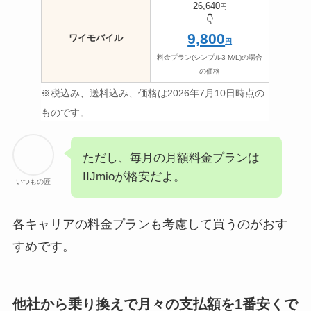
26,640
円
👇️
9,800
ワイモバイル
円
料金
プラン(シンプル3 M/L)
の場合
の価格
※税込み、送料込み、
価格は2026年7月10日時点の
ものです。
ただし、毎月の月額料金プランは
IIJmioが格安だよ。
いつもの匠
各キャリアの料金プランも考慮して買うのがおす
すめです。
他社から乗り換えで月々の支払額を1番安くで