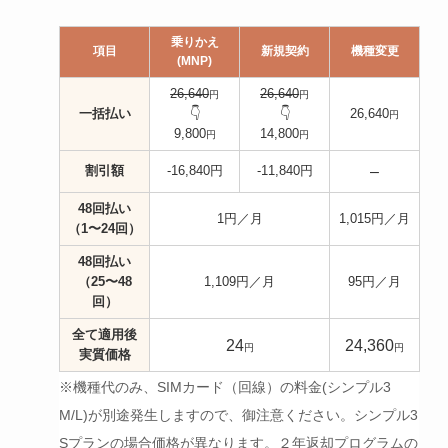
乗りかえ
項目
新規契約
機種変更
(MNP)
26,640
26,640
円
円
一括払い
👇️
👇️
26,640
円
9,800
14,800
円
円
割引額
-16,840円
-11,840円
–
48回払い
1円／月
1,015円／月
（1〜24回）
48回払い
（25〜48
1,109円／月
95円／月
回）
全て適用後
24
24,360
円
円
実質価格
※機種代のみ、SIMカード（回線）の料金(シンプル3
M/L)が別途発生しますので、御注意ください。シンプル3
Sプランの場合価格が異なります。２年返却プログラムの