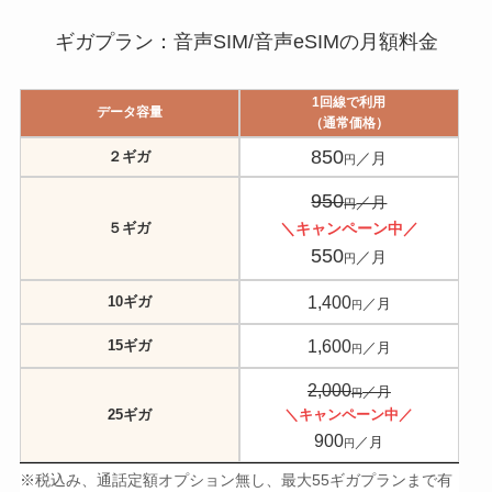
ギガプラン：音声SIM/音声eSIMの月額料金
1回線で利用
データ容量
（通常価格）
850
２ギガ
／月
円
950
／月
円
５ギガ
＼キャンペーン中／
550
／月
円
1,400
10ギガ
／月
円
1,600
15ギガ
／月
円
2,000
／月
円
25ギガ
＼キャンペーン中／
900
／月
円
※税込み、通話定額オプション無し、最大55ギガプランまで有