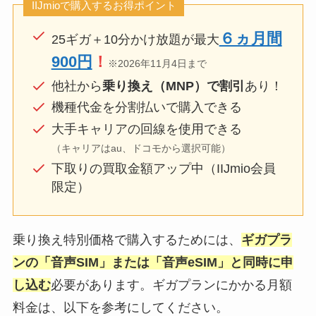
IIJmioで購入するお得ポイント
６ヵ月間
25ギガ＋10分かけ放題が最大
900円
！
※2026年11月4日まで
他社から
乗り換え（MNP）で割引
あり！
機種代金を分割払いで購入できる
大手キャリアの回線を使用できる
（キャリアはau、ドコモから選択可能）
下取りの買取金額アップ中（IIJmio会員
限定）
乗り換え特別価格で購入するためには、
ギガプラ
ンの「音声SIM」または「音声eSIM」と同時に申
し込む
必要があります。ギガプランにかかる月額
料金は、以下を参考にしてください。