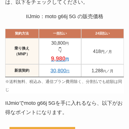
は、以下をチェックしてください。
IIJmio：moto g66j 5G の販売価格
契約方法
一括払い
24回払い
30,800
円
乗り換え
👇️
418
円／月
（MNP）
9,980
円
30,800
1,288
新規契約
／月
円
円
※送料無料、税込み、通信プラン費用除く、分割払でも総額は同
じ
IIJmioでmoto g66j 5Gを手に入れるなら、以下がお
得なポイントになります。