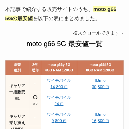
本記事で紹介する販売サイトのうち、
moto g66
5Gの最安値
を以下の表にまとめました。
横スクロールできます→
moto g66 5G 最安値一覧
販売
2年
moto g66y 5G
moto g66j 5G
種別
返却
4GB RAM 128GB
8GB RAM 128GB
ワイモバイル
IIJmio
-
キャリア
14,800
30,800
円
円
一括販売
⭕️
ワイモバイル
※1
-
24
※2
円
ワイモバイル
IIJmio
キャリア
-
9,800
16,800
円
円
乗り換え
（MNP）