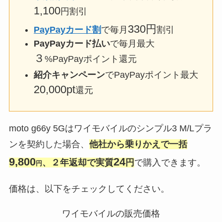
1,100
円割引
330円
PayPayカード
割
で毎月
割引
PayPayカード払い
で毎月最大
３
%PayPayポイント還元
紹介キャンペーン
でPayPayポイント最大
20,000pt
還元
moto g66y 5Gはワイモバイルのシンプル3 M/Lプラ
ンを契約した場合、
他社から乗りかえで一括
9,800
24
、２年返却で実質
円
で購入できます。
円
価格は、以下をチェックしてください。
ワイモバイルの販売価格