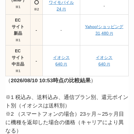
⭕️
ワイモバイル
-
※1
24
※2
円
EC
サイト
Yahoo!ショッピング
-
-
新品
31,480
円
※1
EC
サイト
イオシス
イオシス
-
中古品
640
640
円
円
※1
（
2026/08/10 10:53
時点の比較結果
）
※1 税込み、送料込み、通信プラン別、還元ポイン
ト別（イオシスは送料別）
※2 （スマートフォンの場合）23ヶ月～25ヶ月目
に機種を返却した場合の価格（キャリアにより異
なる）