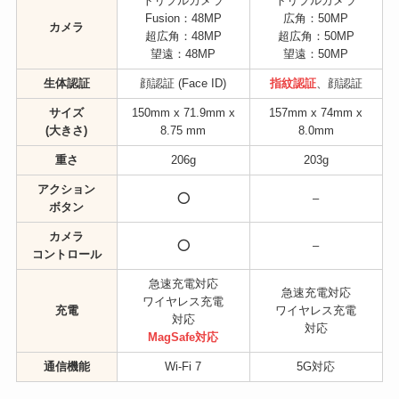
トリプルカメラ
トリプルカメラ
Fusion：48MP
広角：50MP
カメラ
超広角：48MP
超広角：50MP
望遠：48MP
望遠：50MP
生体認証
顔認証 (Face ID)
指紋認証
、顔認証
サイズ
150mm x 71.9mm x
157mm x 74mm x
(大きさ)
8.75 mm
8.0mm
重さ
206g
203g
アクション
⭕️
–
ボタン
カメラ
⭕️
–
コントロール
急速充電対応
急速充電対応
ワイヤレス充電
充電
ワイヤレス充電
対応
対応
MagSafe対応
通信機能
Wi-Fi 7
5G対応