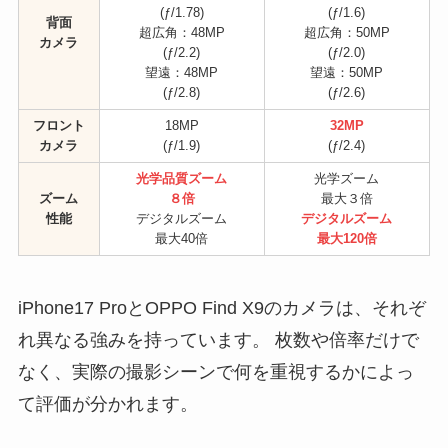
(ƒ/1.78)
(ƒ/1.6)
背面
超広角：48MP
超広角：50MP
カメラ
(ƒ/2.2)
(ƒ/2.0)
望遠：48MP
望遠：50MP
(ƒ/2.8)
(ƒ/2.6)
フロント
18MP
32MP
カメラ
(ƒ/1.9)
(ƒ/2.4)
光学品質ズーム
光学ズーム
ズーム
８倍
最大３倍
性能
デジタルズーム
デジタルズーム
最大40倍
最大120倍
iPhone17 ProとOPPO Find X9のカメラは、それぞ
れ異なる強みを持っています。 枚数や倍率だけで
なく、実際の撮影シーンで何を重視するかによっ
て評価が分かれます。