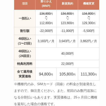
乗りかえ
項目
新規契約
機種変更
(MNP)
134,800
134,800
134,800
円
円
円
一括払い
👇️
👇️
👇️
112,800
123,800
129,300
円
円
円
割引額
-22,000円
-11,000円
-5,500円
48回払い
3,165円／月
3,643円／月
3,882円／月
（1〜23回）
48回払い
40,000円
（24回目）
特典利用料
22,000円
全て適用後
94,800
105,800
111,300
円
円
円
実質価格
※機種代のみ、SIMカード（回線）の料金が別途発生し
ますので、御注意ください
。
また、初回のみ数円追加に
なる分割払いもあります。
実質価格は、25ヶ月目に機種
を返却した場合の価格です。