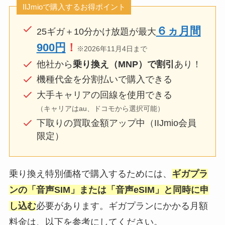
IIJmioで購入するお得ポイント
６ヵ月間
25ギガ＋10分かけ放題が最大
900円
！
※2026年11月4日まで
他社から
乗り換え（MNP）で割引
あり！
機種代金を分割払いで購入できる
大手キャリアの回線を使用できる
（キャリアはau、ドコモから選択可能）
下取りの買取金額アップ中（IIJmio会員
限定）
乗り換え特別価格で購入するためには、
ギガプラ
ンの「音声SIM」または「音声eSIM」と同時に申
し込む
必要があります。ギガプランにかかる月額
料金は、以下を参考にしてください。