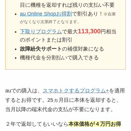
目に機種を返却すれば残りの支払い不要
au Online Shopお得割
で割引あり！
※在庫
がなくなり次第終了となります。
113,300
下取りプログラム
で最大
円相当
のポイントまたは割引
故障紛失サポート
の補償対象になる
機種代金を分割払いで購入できる
auでの購入は、
スマホトクするプログラム+
を適用
するとお得です。25ヵ月目に本体を返却すると、
当月以降の端末代金の支払が不要になります。
２年で返却してもいいなら
本体価格が４万円お得