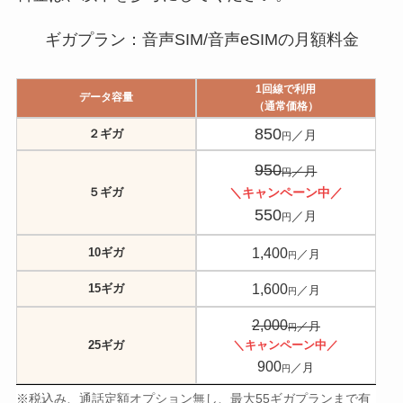
ギガプラン：音声SIM/音声eSIMの月額料金
1回線で利用
データ容量
（通常価格）
850
２ギガ
／月
円
950
／月
円
５ギガ
＼キャンペーン中／
550
／月
円
1,400
10ギガ
／月
円
1,600
15ギガ
／月
円
2,000
／月
円
25ギガ
＼キャンペーン中／
900
／月
円
※税込み、通話定額オプション無し、最大55ギガプランまで有