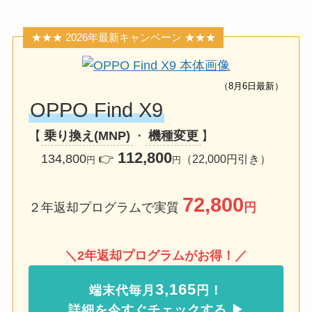
★★★ 2026年最新キャンペーン ★★★
（8月6日最新）
OPPO Find X9
【
乗り換え(MNP)
・
機種変更
】
112,800
134,800
👉️
（22,000円引き）
円
円
72,800
２年返却プログラムで実質
円
＼2年返却プログラムがお得！／
3,165
端末代毎月
円！
詳細を今すぐチェックする ▶