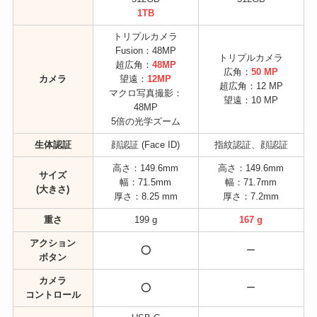
1TB
トリプルカメラ
Fusion：48MP
トリプルカメラ
超広角：
48MP
広角：
50 MP
カメラ
望遠：
12MP
超広角：12 MP
マクロ写真撮影：
望遠：10 MP
48MP
5倍の光学ズーム
生体認証
顔認証 (Face ID)
指紋認証、顔認証
高さ：149.6mm
高さ：149.6mm
サイズ
幅：71.5mm
幅：71.7mm
(大きさ)
厚さ：8.25 mm
厚さ：7.2mm
重さ
199 g
167 g
アクション
⭕
ー
ボタン
カメラ
⭕
ー
コントロール