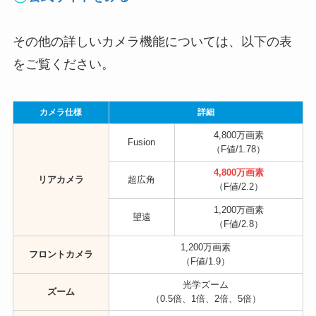
その他の詳しいカメラ機能については、以下の表
をご覧ください。
カメラ仕様
詳細
4,800万画素
Fusion
（F値/1.78）
4,800万画素
リアカメラ
超広角
（F値/2.2）
1,200万画素
望遠
（F値/2.8）
1,200万画素
フロントカメラ
（F値/1.9）
光学ズーム
ズーム
（0.5倍、1倍、2倍、5倍）