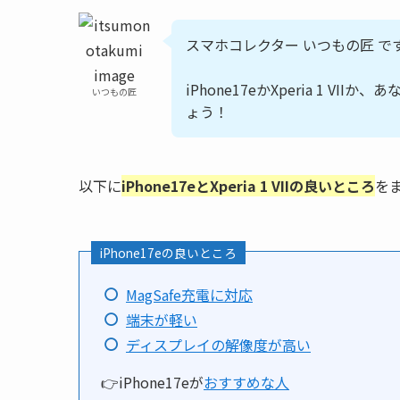
スマホコレクター いつもの匠 で
iPhone17eかXperia 1 V
いつもの匠
ょう！
以下に
iPhone17eとXperia 1 VII
の良いところ
を
iPhone17eの良いところ
MagSafe充電に対応
端末が軽い
ディスプレイの解像度が高い
👉iPhone17eが
おすすめな人