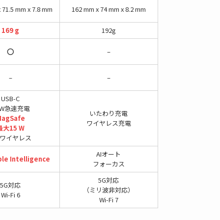
 71.5 mm x 7.8 mm
162 mm x 74 mm x 8.2 mm
169 g
192g
⭕
–
–
–
USB-C
0 W急速充電
いたわり充電
agSafe
ワイヤレス充電
最大15 W
2ワイヤレス
AIオート
ple Intelligence
フォーカス
5G対応
5G対応
（ミリ波非対応）
Wi-Fi 6
Wi-Fi 7