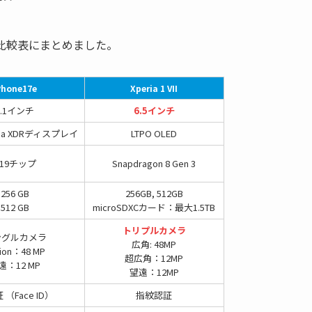
の違いを比較表にまとめました。
Phone17e
Xperia 1 VII
6.1インチ
6.5インチ
tina XDRディスプレイ
LTPO OLED
A19チップ
Snapdragon 8 Gen 3
256 GB
256GB, 512GB
512 GB
microSDXCカード：最大1.5TB
トリプルカメラ
ングルカメラ
広角: 48MP
ion：48 MP
超広角：12MP
遠：12 MP
望遠：12MP
（Face ID）
指紋認証