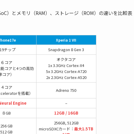
ロセッサ（SoC）とメモリ（RAM）、ストレージ（ROM）の違いを比較表
Phone17e
Xperia 1 VII
A19チップ
Snapdragon 8 Gen 3
オクタコア
６コア
1x 3.3GHz Cortex-X4
性能コアと4つの高効
5x 3.2GHz Cortex-A720
率コア）
2x 2.3GHz Cortex-A520
４コア
Adreno 750
Acceleratorを搭載）
eural Engine
–
８GB
12GB / 16GB
256GB, 512GB
256 GB
microSDXCカード：
最大1.5TB
512 GB