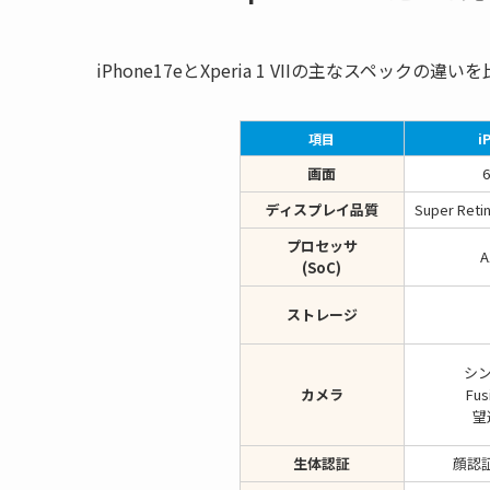
iPhone17eとXperia 1 VIIの主なスペック
項目
i
画面
ディスプレイ品質
Super Re
プロセッサ
(SoC)
ストレージ
シ
カメラ
Fus
望
生体認証
顔認証 