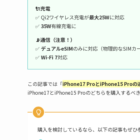
🔌充電
✅ Qi2ワイヤレス充電が
最大25W
に対応
✅
35W
有線充電に
📡通信（注意！）
✅
デュアルeSIM
のみに対応（物理的なSIMカ
✅
Wi-Fi 7
対応
この記事では「
iPhone17 ProとiPhone15 Pro
iPhone17とiPhone15 Proのどちらを購入
購入を検討しているなら、以下の記事もぜひ