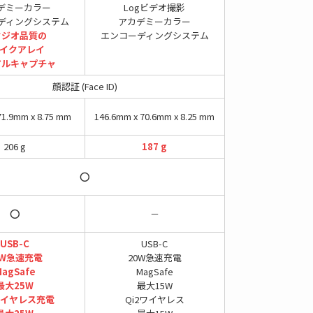
デミーカラー
Logビデオ撮影
ディングシステム
アカデミーカラー
タジオ品質の
エンコーディングシステム
マイクアレイ
アルキャプチャ
顔認証 (Face ID)
71.9mm x 8.75 mm
146.6mm x 70.6mm x 8.25 mm
206 g
187 g
⭕
⭕
－
USB-C
USB-C
5W急速充電
20W急速充電
agSafe
MagSafe
最大25W
最大15W
ワイヤレス充電
Qi2ワイヤレス