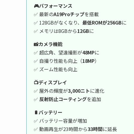
🎮パフォーマンス
✅ 最新の
A19Proチップ
を搭載
✅ 128GBがなくなり、
最低ROMが256GB
に
✅ メモリは8GBから
12GB
に
📸カメラ機能
✅ 超広角、望遠撮影が
48MP
に
✅ 自撮り性能も向上（
18MP
）
✅ ズーム性能も向上
📺ディスプレイ
✅ 屋外の輝度が
3,000ニト
に進化
✅
反射防止コーティング
を追加
🔋バッテリー
✅ バッテリー容量が増加
✅ 動画再生が23時間から
33時間
に延長