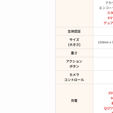
アカ
エンコー
ス
4
デュ
生体認証
サイズ
150mm x 
(大きさ)
重さ
アクション
ボタン
カメラ
コントロール
3
M
充電
Qi2