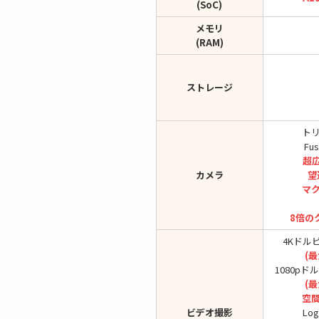
(SoC)
メモリ
(RAM)
ストレージ
ト
Fu
超広
カメラ
望
マ
8倍の
4Kドル
(最
1080p
(最
空
ビデオ撮影
Lo