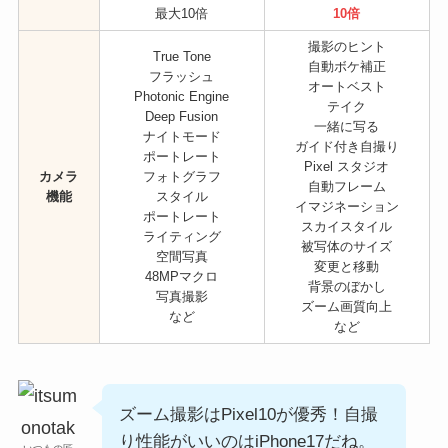
最大10倍
10倍
撮影のヒント
True Tone
自動ボケ補正
フラッシュ
オートベスト
Photonic Engine
テイク
Deep Fusion
一緒に写る
ナイトモード
ガイド付き自撮り
ポートレート
Pixel スタジオ
カメラ
フォトグラフ
自動フレーム
機能
スタイル
イマジネーション
ポートレート
スカイスタイル
ライティング
被写体のサイズ
空間写真
変更と移動
48MPマクロ
背景のぼかし
写真撮影
ズーム画質向上
など
など
ズーム撮影はPixel10が優秀！自撮
り性能がいいのはiPhone17だね。