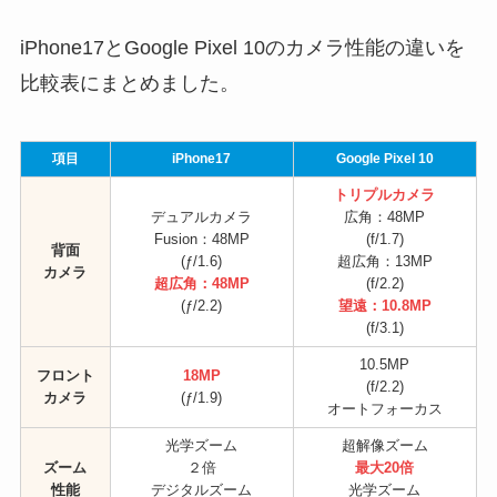
iPhone17とGoogle Pixel 10のカメラ性能の違いを
比較表にまとめました。
項目
iPhone17
Google Pixel 10
トリプルカメラ
デュアルカメラ
広角：48MP
Fusion：48MP
(f/1.7)
背面
(ƒ/1.6)
超広角：13MP
カメラ
超広角：48MP
(f/2.2)
(ƒ/2.2)
望遠：10.8MP
(f/3.1)
10.5MP
フロント
18MP
(f/2.2)
カメラ
(ƒ/1.9)
オートフォーカス
光学ズーム
超解像ズーム
ズーム
２倍
最大20倍
性能
デジタルズーム
光学ズーム