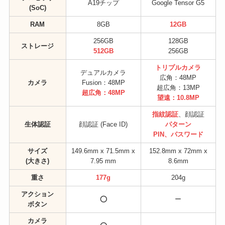
A19チップ
Google Tensor G5
(SoC)
RAM
8GB
12GB
256GB
128GB
ストレージ
512GB
256GB
トリプルカメラ
デュアルカメラ
広角：48MP
カメラ
Fusion：48MP
超広角：13MP
超広角：48MP
望遠：10.8MP
指紋認証
、顔認証
生体認証
顔認証 (Face ID)
パターン
PIN、パスワード
サイズ
149.6mm x 71.5mm x
152.8mm x 72mm x
(大きさ)
7.95 mm
8.6mm
重さ
177g
204g
アクション
⭕️
ー
ボタン
カメラ