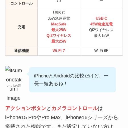
⭕️
ー
コントロール
USB-C
35W急速充電
USB-C
MagSafe
45W急速充電
充電
最大25W
Qi2ワイヤレス
Qi2ワイヤレス
最大15W
最大25W
通信機能
Wi-Fi 7
Wi-Fi 6E
iPhoneとAndroidの比較だけど、一
長一短あるね！
いつもの匠
アクションボタン
と
カメラコントロール
は
iPhone15 ProやPro Max、iPhone16シリーズから
搭載された機能です。まだ設定していない方は、