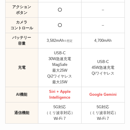
アクション
⭕
–
ボタン
カメラ
⭕
–
コントロール
バッテリー
3,582mAh
4,700mAh
※想定
容量
USB-C
30W急速充電
USB-C
MagSafe
充電
45W急速充電
最大25W
Qiワイヤレス
Qi2ワイヤレス
最大15W
Siri + Apple
AI機能
Google Gemini
Intelligence
5G対応
5G対応
通信機能
（ミリ波非対応）
（ミリ波非対応）
Wi-Fi 7
Wi-Fi 7