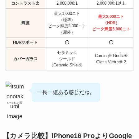
コントラスト比
2,000,000:1
2,000,000:1以上
最大1,000ニト
最大2,000ニト
（標準）
輝度
（HDR）
ピーク輝度2,000ニト
ピーク輝度3,000ニト
（屋外）
HDRサポート
⭕
⭕
セラミック
Corning® Gorilla®
カバーガラス
シールド
Glass Victus® 2
（Ceramic Shield）
一長一短ある感じだね。
いつもの匠
【カメラ比較】iPhone16 ProよりGoogle