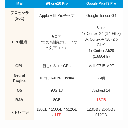
項目
iPhone16 Pro
Google Pixel 9 Pro
プロセッサ
Apple A18 Proチップ
Google Tensor G4
(SoC)
8コア
1x Cortex-X4 (3.1 GHz)
6コア
3x Cortex-A720 (2.6
CPU構成
（2つの高性能コア、4つ
GHz)
の効率コア）
4x Cortex-A520
(1.95GHz)
GPU
新しい6コアGPU
Mali-G715 MP7
Neural
16コアNeural Engine
不明
Engine
OS
iOS 18
Android 14
RAM
8GB
16GB
128GB / 256GB / 512GB
128GB / 256GB /
ストレージ
/
1TB
512GB