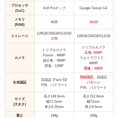
プロセッサ
A18 Proチップ
Google Tensor G4
(SoC)
メモリ
8GB
16GB
(RAM)
128GB/256GB/512GB/
ストレージ
128GB/256GB/512GB
1TB
トリプルカメラ
トリプルカメラ
広角: 50MP
Fusion：48MP
カメラ
ウルトラワイド：
超広角：48MP
48MP
望遠：12MP
望遠：48MP
指紋認証
、顔認証
顔認証 (Face ID)
生体認証
パターン
PIN、パスワード
PIN、パスワード
高さ149.6mm
高さ152.8mm
サイズ
幅71.5mm
幅72mm
(大きさ)
厚さ8.25mm
厚さ8.5mm
重さ
199g
199g