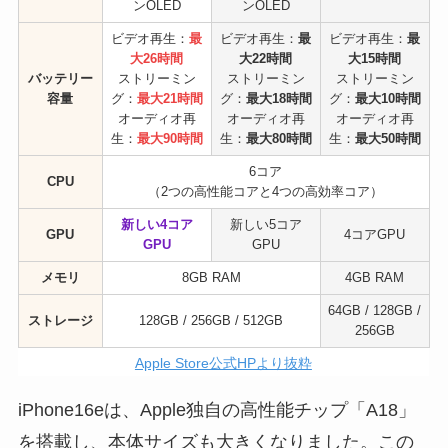
ンOLED
ンOLED
ビデオ再生：
最
ビデオ再生：
最
ビデオ再生：
最
大26時間
大22時間
大15時間
バッテリー
ストリーミン
ストリーミン
ストリーミン
容量
グ：
最大21時間
グ：
最大18時間
グ：
最大10時間
オーディオ再
オーディオ再
オーディオ再
生：
最大90時間
生：
最大80時間
生：
最大50時間
6コア
CPU
（2つの高性能コアと4つの高効率コア）
新しい4コア
新しい5コア
GPU
4コアGPU
GPU
GPU
メモリ
8GB RAM
4GB RAM
64GB / 128GB /
ストレージ
128GB / 256GB / 512GB
256GB
Apple Store公式HPより抜粋
iPhone16eは、Apple独自の高性能チップ「A18」
を搭載し、本体サイズも大きくなりました。この