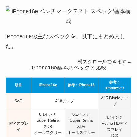
iPhone16eの主なスペックを、以下にまとめまし
た。
横スクロールできます→
iPhone16e基本スペックと比較
参考：
項目
iPhone16e
参考：iPhone16
iPhoneSE3
A15 Bionicチッ
SoC
A18チップ
プ
6.1インチ
6.1インチ
4.7インチ
Super Retina
Super Retina
ディスプレ
Retina HDディ
XDR
XDR
イ
スプレイ
オールスクリー
オールスクリー
LCD