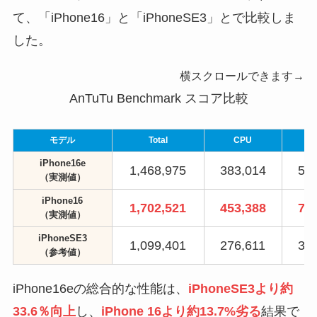
て、「iPhone16」と「iPhoneSE3」とで比較しま
した。
横スクロールできます→
AnTuTu Benchmark スコア比較
モデル
Total
CPU
iPhone16e
1,468,975
383,014
53
（実測値）
iPhone16
1,702,521
453
,
388
70
（実測値）
iPhoneSE3
1,099,401
276,611
31
（参考値）
iPhone16eの総合的な性能は、
iPhoneSE3より約
33.6％向上
し、
iPhone 16より約13.7%劣る
結果で