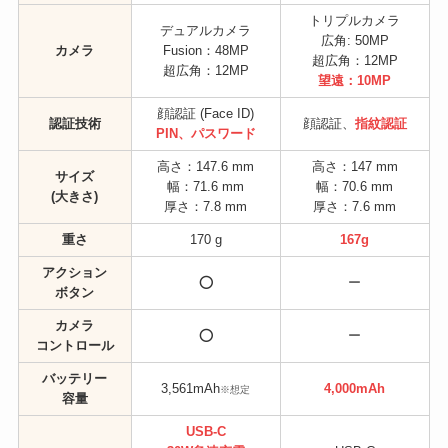
トリプルカメラ
デュアルカメラ
広角: 50MP
カメラ
Fusion：48MP
超広角：12MP
超広角：12MP
望遠：10MP
顔認証 (Face ID)
認証技術
顔認証、
指紋認証
PIN、パスワード
高さ：147.6 mm
高さ：147 mm
サイズ
幅：71.6 mm
幅：70.6 mm
(大きさ)
厚さ：7.8 mm
厚さ：7.6 mm
重さ
170 g
167g
アクション
⭕
ー
ボタン
カメラ
⭕
ー
コントロール
バッテリー
3,561mAh
4,000mAh
※想定
容量
USB-C