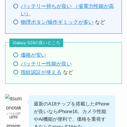
バッテリー持ちが良い （省電力性能が高
い）
物理ボタン/操作ギミックが多い
など
Galaxy S24の良いところ
価格が安い
バッテリー性能が良い
指紋認証が使える
など
最新のA18チップを搭載したiPhone
が良いならiPhone16。カメラ性能
いつもの匠
やAI機能が便利で、価格を重視す
るならGalaxy S24かな。