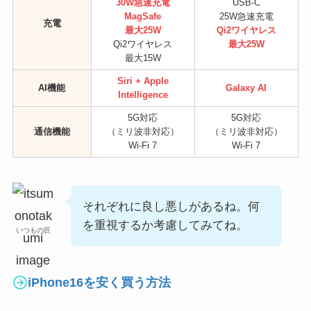
30W急速充電
USB-C
MagSafe
25W急速充電
充電
最大25W
Qi2ワイヤレス
Qi2ワイヤレス
最大25W
最大15W
Siri + Apple
AI機能
Galaxy AI
Intelligence
5G対応
5G対応
通信機能
（ミリ波非対応）
（ミリ波非対応）
Wi-Fi 7
Wi-Fi 7
それぞれに良し悪しがあるね。何
を重視するか考慮してみてね。
いつもの匠
iPhone16を安く買う方法