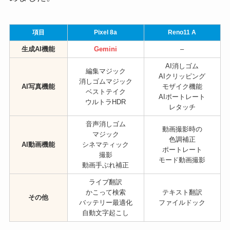
項目
Pixel 8a
Reno11 A
生成AI機能
Gemini
–
AI消しゴム
編集マジック
AIクリッピング
消しゴムマジック
AI写真機能
モザイク機能
ベストテイク
AIポートレート
ウルトラHDR
レタッチ
音声消しゴム
動画撮影時の
マジック
色調補正
AI動画機能
シネマティック
ポートレート
撮影
モード動画撮影
動画手ぶれ補正
ライブ翻訳
かこって検索
テキスト翻訳
その他
バッテリー最適化
ファイルドック
自動文字起こし