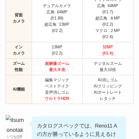
デュアルカメラ
広角: 64MP
広角: 64MP
(f/1.7)
背面
(f/1.89)
超広角: ８MP
カメラ
超広角: 13MP
(f/2.2)
(f/2.2)
マクロ: ２MP
(f/2.4)
イン
13MP
32MP
カメラ
(f/2.2)
(f/2.4)
ズーム
超解像ズーム
デジタルズーム
性能
最大８倍
最大10倍
編集マジック
AI消しゴム
ベストテイク
AIクリッピング
AI機能
音声消しゴム
AIポートレート
ウルトラHDR
レタッチ
カタログスペックでは、Reno11 A
の方が勝っているように見えるけ
いつもの匠