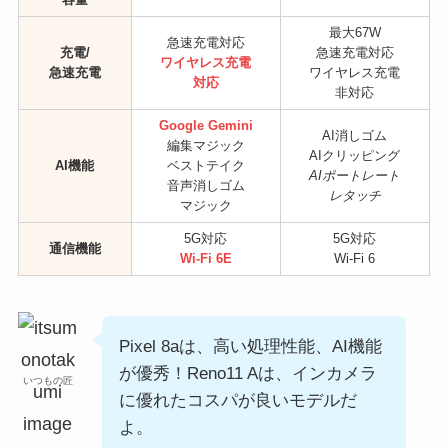
最大67W
急速充電対応
充電/
急速充電対応
ワイヤレス充電
急速充電
ワイヤレス充電
対応
非対応
Google Gemini
AI消しゴム
編集マジック
AIクリッピング
AI機能
ベストテイク
AIポートレート
音声消しゴム
レタッチ
マジック
5G対応
5G対応
通信機能
Wi-Fi 6E
Wi-Fi 6
Pixel 8aは、高い処理性能、AI機能
が優秀！Reno11 Aは、インカメラ
いつもの匠
に優れたコスパが良いモデルだ
よ。