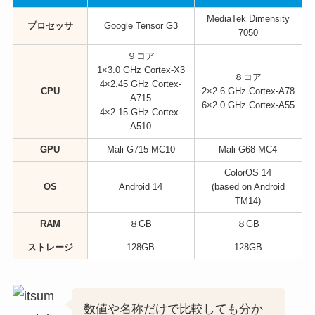
MediaTek Dimensity
プロセッサ
Google Tensor G3
7050
９コア
1×3.0 GHz Cortex-X3
８コア
4×2.45 GHz Cortex-
CPU
2×2.6 GHz Cortex-A78
A715
6×2.0 GHz Cortex-A55
4×2.15 GHz Cortex-
A510
GPU
Mali-G715 MC10
Mali-G68 MC4
ColorOS 14
OS
Android 14
(based on Android
TM14)
RAM
８GB
８GB
ストレージ
128GB
128GB
数値や名称だけで比較しても分か