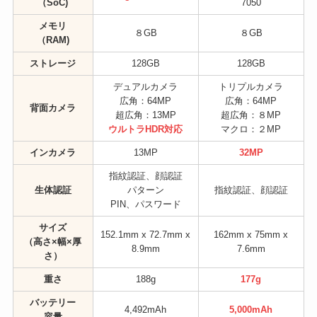
（SoC)
7050
メモリ
８GB
８GB
（RAM)
ストレージ
128GB
128GB
デュアルカメラ
トリプルカメラ
広角：64MP
広角：64MP
背面カメラ
超広角：13MP
超広角：８MP
ウルトラHDR対応
マクロ：２MP
インカメラ
13MP
32MP
指紋認証、顔認証
生体認証
パターン
指紋認証、顔認証
PIN、パスワード
サイズ
152.1mm x 72.7mm x
162mm x 75mm x
（高さ×
幅×
厚
8.9mm
7.6mm
さ）
重さ
188g
177g
バッテリー
4,492mAh
5,000mAh
容量