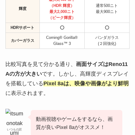
（HDR 輝度）
通常500ニト
輝度
最大2,000ニト
最大900ニト
（ピーク輝度）
HDRサポート
⭕
⭕
Corning® Gorilla®
パンダガラス
カバーガラス
Glass™ 3
(２回強化)
比較写真を見て分かる通り、
画面サイズはReno11
Aの方が大きい
です。しかし、高輝度ディスプレイ
を搭載している
Pixel 8aは、映像や画像がより鮮明
に表示されます。
動画視聴やゲームをするなら、画
質が良いPixel 8aがオススメ！
いつもの匠