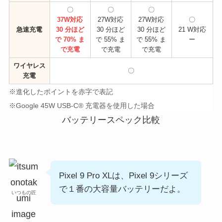
〇
〇
〇
37W対応
27W対応
27W対応
〇
急速充電
30 分ほど
30 分ほど
30 分ほど
21 W対応
で 70% ま
で 55% ま
で 55% ま
ー
で充電
で充電
で充電
ワイヤレス
〇
充電
※進化したポイントを赤字で表記
※Google 45W USB-C® 充電器を使用した場合
バッテリースペック比較
Pixel 9 Pro XLは、Pixel 9シリーズ
で１番の大容量バッテリーだよ。
いつもの匠