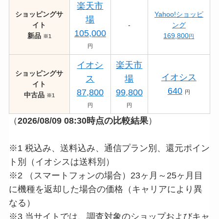
楽天市
ショッピングサ
Yahoo!ショッピ
場
イト
-
ング
105,000
新品
169,800
※1
円
円
イオシ
楽天市
ショッピングサ
イオシス
ス
場
イト
640
87,800
99,800
円
中古品
※1
円
円
（
2026/08/09 08:30
時点の比較結果
）
※1 税込み、送料込み、通信プラン別、還元ポイン
ト別（イオシスは送料別）
※2 （スマートフォンの場合）23ヶ月～25ヶ月目
に機種を返却した場合の価格（キャリアにより異
なる）
※3 当サイトでは、調査対象のショップおよびキャ