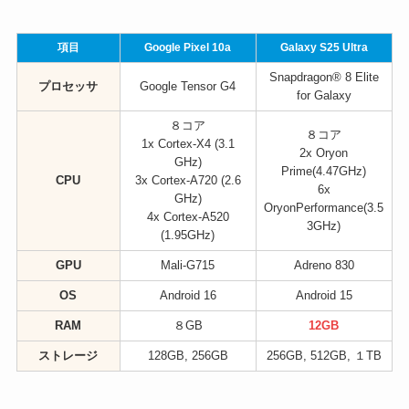
項目
Google Pixel 10a
Galaxy S25 Ultra
Snapdragon® 8 Elite
プロセッサ
Google Tensor G4
for Galaxy
８コア
８コア
1x Cortex-X4 (3.1
2x Oryon
GHz)
Prime(4.47GHz)
CPU
3x Cortex-A720 (2.6
6x
GHz)
OryonPerformance(3.5
4x Cortex-A520
3GHz)
(1.95GHz)
GPU
Mali-G715
Adreno 830
OS
Android 16
Android 15
RAM
８GB
12GB
ストレージ
128GB, 256GB
256GB, 512GB, １TB