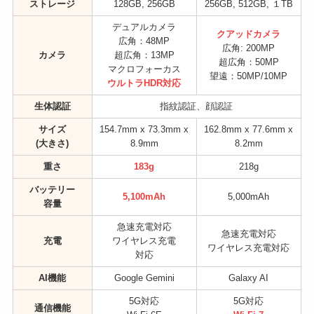
ストレージ
128GB, 256GB
256GB, 512GB, １TB
デュアルカメラ
クアッドカメラ
広角：48MP
広角: 200MP
カメラ
超広角：13MP
超広角：50MP
マクロフォーカス
望遠：50MP/10MP
ウルトラHDR対応
生体認証
指紋認証、顔認証
サイズ
154.7mm x 73.3mm x
162.8mm x 77.6mm x
(大きさ)
8.9mm
8.2mm
重さ
183g
218g
バッテリー
5,100mAh
5,000mAh
容量
急速充電対応
急速充電対応
充電
ワイヤレス充電
ワイヤレス充電対応
対応
AI機能
Google Gemini
Galaxy AI
5G対応
5G対応
通信機能