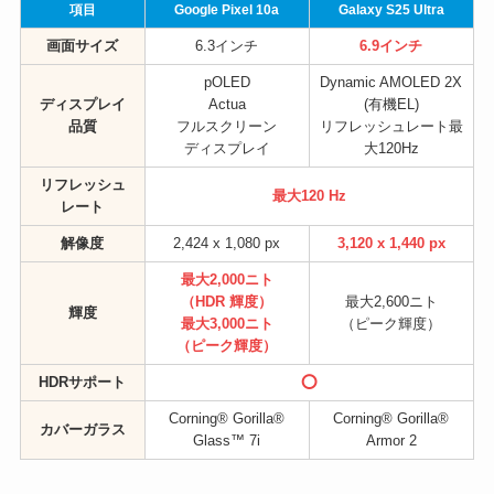
項目
Google Pixel 10a
Galaxy S25 Ultra
画面サイズ
6.3インチ
6.9インチ
pOLED
Dynamic AMOLED 2X
ディスプレイ
Actua
(有機EL)
品質
フルスクリーン
リフレッシュレート最
ディスプレイ
大120Hz
リフレッシュ
最大120 Hz
レート
解像度
2,424 x 1,080 px
3,120 x 1,440 px
最大2,000ニト
（HDR 輝度）
最大2,600ニト
輝度
最大3,000ニト
（ピーク輝度）
（ピーク輝度）
HDRサポート
⭕
Corning® Gorilla®
Corning® Gorilla®
カバーガラス
Glass™ 7i
Armor 2