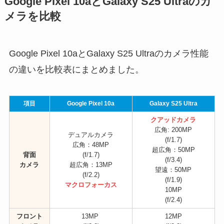
Google Pixel 10aとGalaxy S25 Ultraのカ
メラを比較
Google Pixel 10aとGalaxy S25 Ultraのカメラ性能
の違いを比較表にまとめました。
項目
Google Pixel 10a
Galaxy S25 Ultra
クアッドカメラ
広角: 200MP
デュアルカメラ
(f/1.7)
広角：48MP
超広角：50MP
背面
(f/1.7)
(f/3.4)
カメラ
超広角：13MP
望遠：50MP
(f/2.2)
(f/1.9)
マクロフォーカス
10MP
(f/2.4)
フロント
13MP
12MP