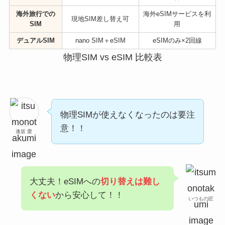
海外旅行での
海外eSIMサービスを利
現地SIM差し替え可
SIM
用
デュアルSIM
nano SIM＋eSIM
eSIMのみ×2回線
物理SIM vs eSIM 比較表
物理SIMが使えなくなったのは要注
意！！
逢坂 愛
大丈夫！eSIMへの
切り替えは難し
くない
から安心して！！
いつもの匠