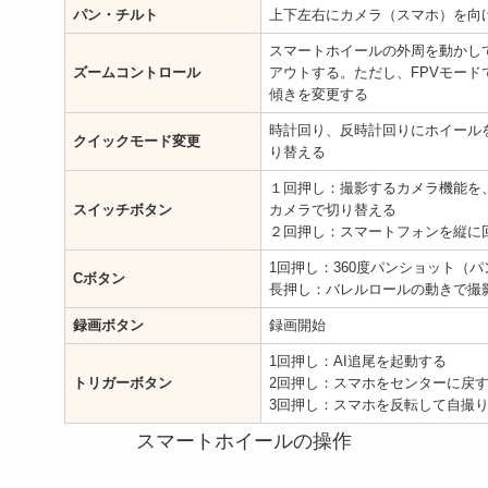
パン・チルト
上下左右にカメラ（スマホ）を向
スマートホイールの外周を動かし
ズームコントロール
アウトする。ただし、FPVモード
傾きを変更する
時計回り、反時計回りにホイール
クイックモード変更
り替える
１回押し：撮影するカメラ機能を
スイッチボタン
カメラで切り替える
２回押し：スマートフォンを縦に
1回押し：360度パンショット（
Cボタン
長押し：バレルロールの動きで撮
録画ボタン
録画開始
1回押し：AI追尾を起動する
トリガーボタン
2回押し：スマホをセンターに戻
3回押し：スマホを反転して自撮
スマートホイールの操作