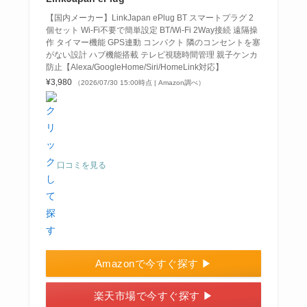
【国内メーカー】LinkJapan ePlug BT スマートプラグ 2
個セット Wi-Fi不要で簡単設定 BT/Wi-Fi 2Way接続 遠隔操
作 タイマー機能 GPS連動 コンパクト 隣のコンセントを塞
がない設計 ハブ機能搭載 テレビ視聴時間管理 親子ケンカ
防止【Alexa/GoogleHome/Siri/HomeLink対応】
¥3,980
（2026/07/30 15:00時点 | Amazon調べ）
口コミを見る
Amazonで今すぐ探す ▶
楽天市場で今すぐ探す ▶