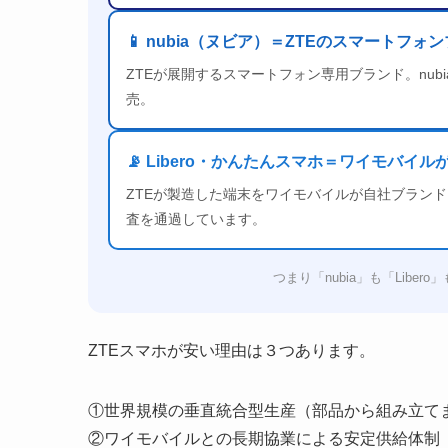
📱 nubia（ヌビア）＝ZTEのスマートフォ
ZTEが展開するスマートフォン専用ブランド。nubia Fol
売。
📡 Libero・かんたんスマホ＝ワイモバ
ZTEが製造した端末をワイモバイルが自社ブラン
査を通過しています。
つまり「nubia」も「Libe
ZTEスマホが安い理由は３つあります。
①世界規模の垂直統合型生産（部品から組み立て
②ワイモバイルとの長期協業による安定供給体制