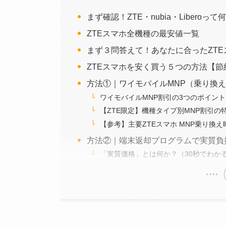
まず確認！ZTE・nubia・Libero
ZTEスマホ全機種の最安値一覧
まず３問答えて！あなたに合ったZT
ZTEスマホを安く買う５つの方法【節
方法①｜ワイモバイルMNP（乗り換
ワイモバイルMNP割引の3つのポイント
【ZTE限定】機種タイプ別MNP割引の
【参考】主要ZTEスマホ MNP乗り換え
方法②｜端末返却プログラムで実質負
「実質価格」とは何か？（30秒でわか