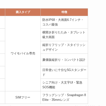
購入タイプ
特徴
防水IP68・大画面6.7インチ・
コスパ最強
横開き折りたたみ・タブレット
級大画面
縦折りフリップ・スタイリッシ
ュデザイン
ワイモバイル専売
廉価版縦折り・コンパクト設計
日常使いに十分な5Gスタンダー
ド
シニア向け・大文字UI・緊急
SOS機能
フラッグシップ・Snapdragon 8
SIMフリー
Elite・35mmレンズ