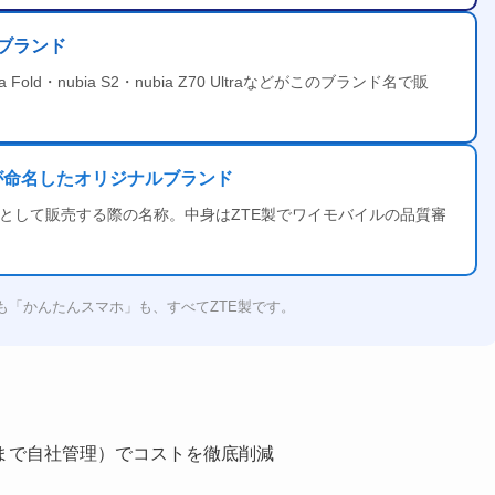
ンブランド
d・nubia S2・nubia Z70 Ultraなどがこのブランド名で販
イルが命名したオリジナルブランド
ドとして販売する際の名称。中身はZTE製でワイモバイルの品質審
ro」も「かんたんスマホ」も、すべてZTE製です。
まで自社管理）でコストを徹底削減