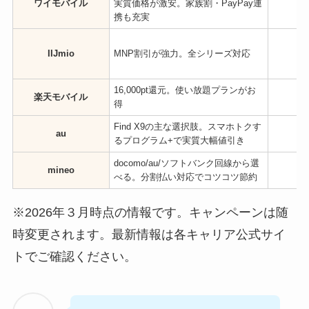
ワイモバイル
実質価格が激安。家族割・PayPay連
携も充実
IIJmio
MNP割引が強力。全シリーズ対応
16,000pt還元。使い放題プランがお
楽天モバイル
得
Find X9の主な選択肢。スマホトクす
au
るプログラム+で実質大幅値引き
docomo/au/ソフトバンク回線から選
mineo
べる。分割払い対応でコツコツ節約
※2026年３月時点の情報です。キャンペーンは随
時変更されます。最新情報は各キャリア公式サイ
トでご確認ください。