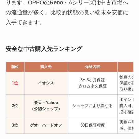
ります。OPPOのReno・Aシリーズは中古市場へ
の流通量が多く、比較的状態の良い端末を安価に
入手できます。
安全な中古購入先ランキング
順位
購入先
保証内容
独自のグ
3〜6ヶ月保証
1位
イオシス
保証が業界
赤ロム永久保証
取り扱い
ポイント
楽天・Yahoo
2位
ショップにより異なる
購入可。
（公認ショップ）
必ず確認
実物を手
3位
ゲオ・ハードオフ
30日保証程度
感。価格