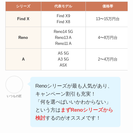
シリーズ
代表モデル
価格帯
Find X9
Find X
13〜15万円台
Find X8
Reno14 5G
Reno
Reno13 A
4〜8万円台
Reno11 A
A5 5G
A
A3 5G
2〜4万円台
A5X
Renoシリーズが最も人気があり、
キャンペーン割引も充実！
いつもの匠
「何を選べばいいかわからない」
という方は
まずRenoシリーズから
検討
するのがオススメです！