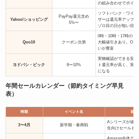
の組み合わせでポイン
ソフトバンク・ワイモ
PayPay還元含め
Yahoo!ショッピング
ザーは還元率アップ。
5%〜
ゾロ目の日が狙い目
0時・10時・17時の
Qoo10
クーポン次第
大幅値引きあり。OP
いが豊富
実物確認ができる安心
ヨドバシ・ビック
8〜10%
ト還元率が高く、実質
になる
年間セールカレンダー（節約タイミング早見
表）
時期
イベント名
節約
Aシリーズが値下
3〜4月
新学期・春商戦
生向けセールも
Amazon全体で