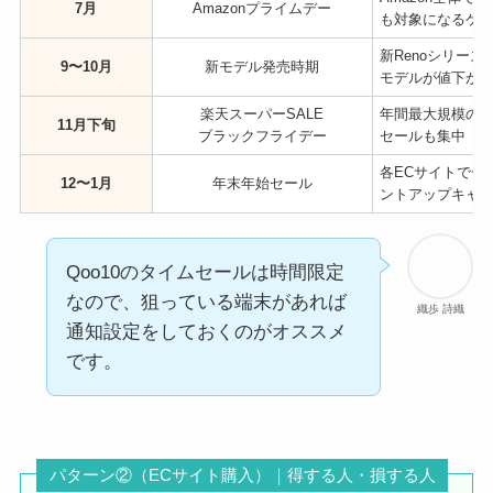
7月
Amazonプライムデー
も対象になるケ
新Renoシリー
9〜10月
新モデル発売時期
モデルが値下が
楽天スーパーSALE
年間最大規模のセ
11月下旬
ブラックフライデー
セールも集中
各ECサイトで一
12〜1月
年末年始セール
ントアップキャ
Qoo10のタイムセールは時間限定
なので、狙っている端末があれば
織歩 詩織
通知設定をしておくのがオススメ
です。
パターン②（ECサイト購入）｜得する人・損する人