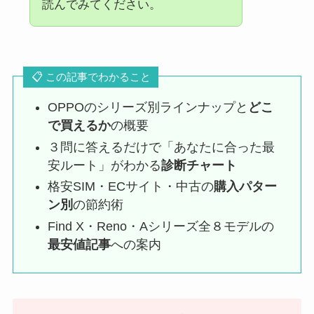
読んでみてください。
📋 この記事でわかること
OPPOのシリーズ別ラインナップと
どこ
で買えるか
の概要
３問に答えるだけで「あなたに合った最
安ルート」がわかる
診断チャート
格安SIM・ECサイト・中古の
購入パター
ン別
の節約術
Find X・Reno・Aシリーズ全８モデルの
最安値記事
への案内