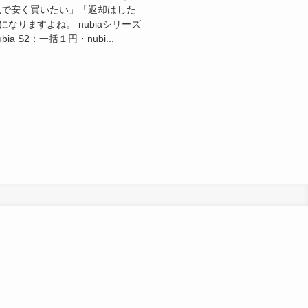
規で安く買いたい」「返却はした
りますよね。 nubiaシリーズ
a S2：一括１円・nubi...