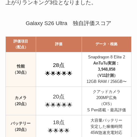
上がりランキング3位となりました。
Galaxy S26 Ultra 独自評価スコア
評価項目
評価
データ・根拠
（配点）
Snapdragon 8 Elite 2
AnTuTu実測：
28点
性能
3,948,858
（30点）
🌟🌟🌟🌟🌟
（V11計測）
12GB RAM / 256GB〜
クアッドカメラ
20点
カメラ
200MP広角
（20点）
（OIS）
🌟🌟🌟🌟🌟
S Pen搭載・最高評価
大容量バッテリー
18点
バッテリー
安定した稼働時間
（20点）
🌟🌟🌟🌟
45W急速充電対応