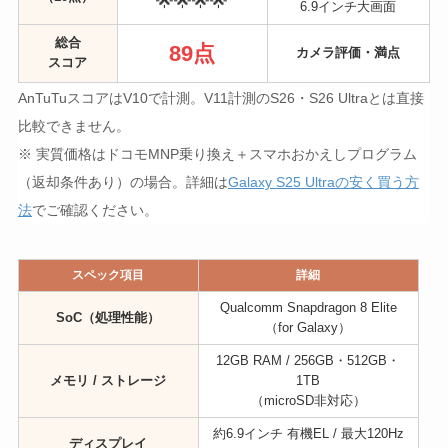
🌟🌟🌟🌟
6.9インチ大画面
総合
89点
カメラ評価・満点
スコア
AnTuTuスコアはV10で計測。V11計測のS26・S26 Ultraとは直接
比較できません。
※ 実質価格はドコモMNP乗り換え＋スマホおかえしプログラム
（返却条件あり）の場合。詳細は
Galaxy S25 Ultraの安く買う方
法
でご確認ください。
スペック項目
詳細
Qualcomm Snapdragon 8 Elite
SoC（処理性能）
（for Galaxy）
12GB RAM / 256GB・512GB・
メモリ / ストレージ
1TB
（microSD非対応）
約6.9インチ 有機EL / 最大120Hz
ディスプレイ