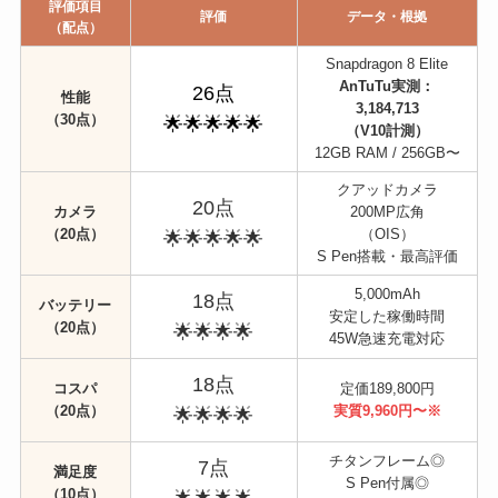
評価項目
評価
データ・根拠
（配点）
Snapdragon 8 Elite
AnTuTu実測：
26点
性能
3,184,713
（30点）
🌟🌟🌟🌟🌟
（V10計測）
12GB RAM / 256GB〜
クアッドカメラ
20点
カメラ
200MP広角
（20点）
（OIS）
🌟🌟🌟🌟🌟
S Pen搭載・最高評価
5,000mAh
18点
バッテリー
安定した稼働時間
（20点）
🌟🌟🌟🌟
45W急速充電対応
18点
コスパ
定価189,800円
（20点）
実質9,960円〜※
🌟🌟🌟🌟
チタンフレーム◎
7点
満足度
S Pen付属◎
（10点）