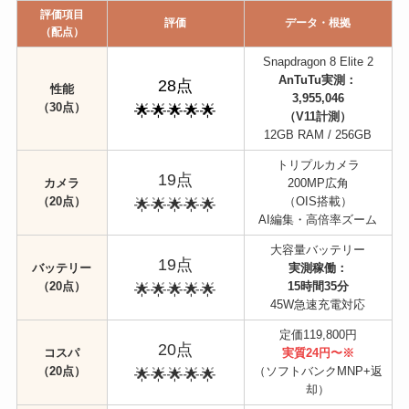
評価項目
評価
データ・根拠
（配点）
Snapdragon 8 Elite 2
AnTuTu実測：
28点
性能
3,955,046
（30点）
🌟🌟🌟🌟🌟
（V11計測）
12GB RAM / 256GB
トリプルカメラ
19点
カメラ
200MP広角
（20点）
（OIS搭載）
🌟🌟🌟🌟🌟
AI編集・高倍率ズーム
大容量バッテリー
19点
バッテリー
実測稼働：
（20点）
15時間35分
🌟🌟🌟🌟🌟
45W急速充電対応
定価119,800円
20点
コスパ
実質24円〜※
（20点）
（ソフトバンクMNP+返
🌟🌟🌟🌟🌟
却）