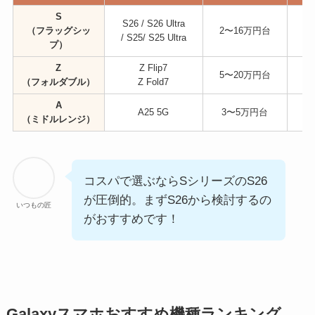
S
S26 / S26 Ultra
（フラッグシッ
2〜16万円台
/ S25/ S25 Ultra
O
プ）
Z
Z Flip7
5〜20万円台
（フォルダブル）
Z Fold7
A
A25 5G
3〜5万円台
（ミドルレンジ）
コスパで選ぶならSシリーズのS26
が圧倒的。まずS26から検討するの
いつもの匠
がおすすめです！
Galaxyスマホおすすめ機種ランキング