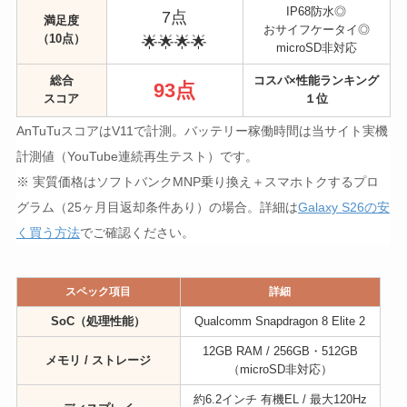
IP68防水◎
7点
満足度
おサイフケータイ◎
（10点）
🌟🌟🌟🌟
microSD非対応
総合
コスパ×性能ランキング
93点
スコア
１位
AnTuTuスコアはV11で計測。バッテリー稼働時間は当サイト実機
計測値（YouTube連続再生テスト）です。
※ 実質価格はソフトバンクMNP乗り換え＋スマホトクするプロ
グラム（25ヶ月目返却条件あり）の場合。詳細は
Galaxy S26の安
く買う方法
でご確認ください。
スペック項目
詳細
SoC（処理性能）
Qualcomm Snapdragon 8 Elite 2
12GB RAM / 256GB・512GB
メモリ / ストレージ
（microSD非対応）
約6.2インチ 有機EL / 最大120Hz