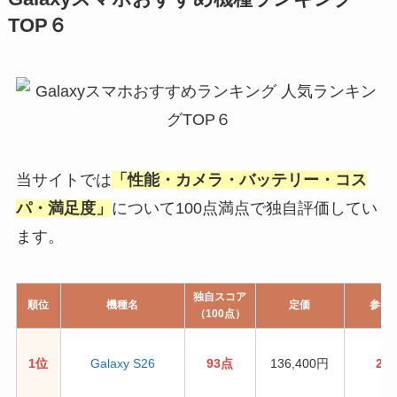
TOP６
当サイトでは
「性能・カメラ・バッテリー・コス
パ・満足度」
について100点満点で独自評価してい
ます。
独自スコア
順位
機種名
定価
参考
（100点）
1位
Galaxy S26
93点
136,400円
24