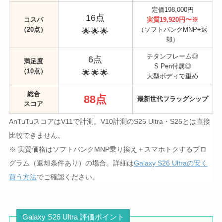
定価198,000円
16点
コスパ
実質19,920円〜※
（20点）
（ソフトバンクMNP+返
🌟🌟🌟
却）
チタンフレーム◎
6点
満足度
S Pen付属◎
（10点）
🌟🌟🌟
大型ボディで重め
総合
88点
最新世代フラッグシップ
スコア
AnTuTuスコアはV11で計測。V10計測のS25 Ultra・S25とは直接
比較できません。
※ 実質価格はソフトバンクMNP乗り換え＋スマホトクするプロ
グラム（返却条件あり）の場合。詳細は
Galaxy S26 Ultraの安く
買う方法
でご確認ください。
Galaxy S26 Ultra 評価ポイント