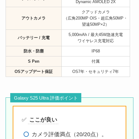
Dynamic AMOLED 2X
クアッドカメラ
アウトカメラ
（広角200MP OIS・超広角50MP・
望遠50MP×2）
5,000mAh / 最大45W急速充電
バッテリー / 充電
ワイヤレス充電対応
防水・防塵
IP68
S Pen
付属
OSアップデート保証
OS7年・セキュリティ7年
Galaxy S25 Ultra 評価ポイント
✅
ここが良い
カメラ評価満点（20/20点）。