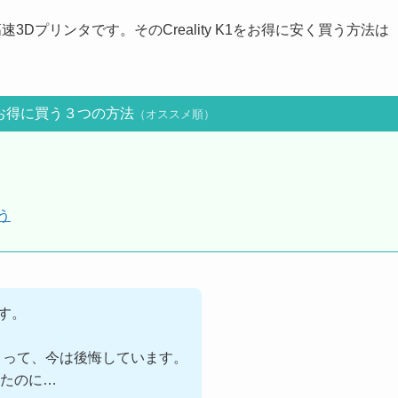
した超高速3Dプリンタです。そのCreality K1をお得に安く買う方法は
を安くお得に買う３つの方法
（オススメ順）
う
です。
まって、今は後悔しています。
たのに…