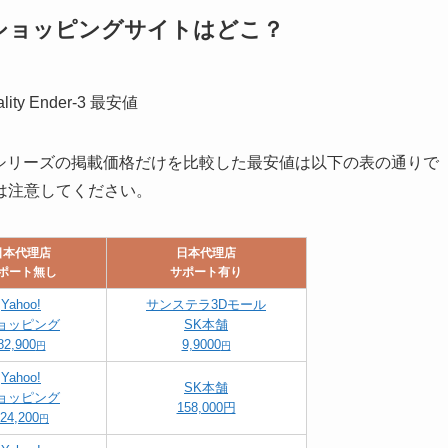
安値のショッピングサイトはどこ？
 K1シリーズの掲載価格だけを比較した最安値は以下の表の通りで
は注意してください。
日本代理店
日本代理店
ポート無し
サポート有り
Yahoo!
サンステラ3Dモール
ョッピング
SK本舗
82,900
9,9000
円
円
Yahoo!
SK本舗
ョッピング
158,000円
24,200
円