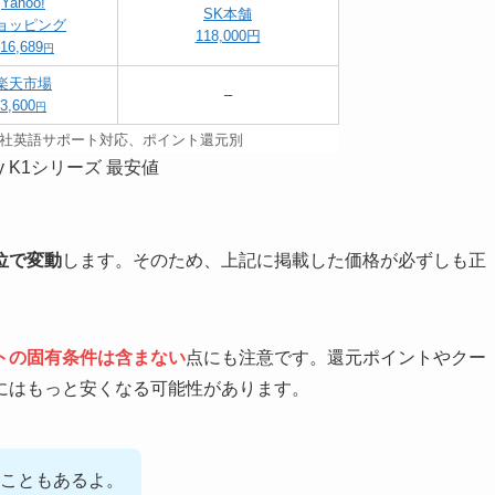
Yahoo!
SK本舗
ョッピング
118,000円
16,689
円
楽天市場
–
3,600
円
ity社英語サポート対応、ポイント還元別
ity K1シリーズ 最安値
位で変動
します。そのため、上記に掲載した価格が必ずしも正
トの固有条件は含まない
点にも注意です。還元ポイントやクー
にはもっと安くなる可能性があります。
ることもあるよ。