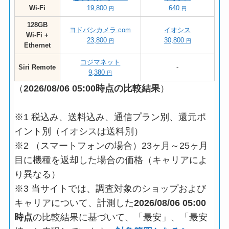
Wi-Fi
19,800
640
円
円
128GB
ヨドバシカメラ.com
イオシス
Wi-Fi +
23,800
30,800
円
円
Ethernet
コジマネット
Siri Remote
-
9,380
円
（
2026/08/06 05:00
時点の比較結果
）
※1 税込み、送料込み、通信プラン別、還元ポ
イント別（イオシスは送料別）
※2 （スマートフォンの場合）23ヶ月～25ヶ月
目に機種を返却した場合の価格（キャリアによ
り異なる）
※3 当サイトでは、調査対象のショップおよび
キャリアについて、計測した
2026/08/06 05:00
時点
の比較結果に基づいて、「最安」、「最安